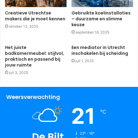
Creatieve Utrechtse
Gebruikte koelinstallaties
makers die je moet kennen
– duurzame en slimme
keuze
oktober 13, 2025
september 16, 2025
Het juiste
Een mediator in Utrecht
badkamermeubel: stijlvol,
inschakelen bij scheiding
praktisch en passend bij
juli 1, 2025
jouw ruimte
juli 3, 2025
Weersverwachting
21
℃
De Bilt
23º - 16º