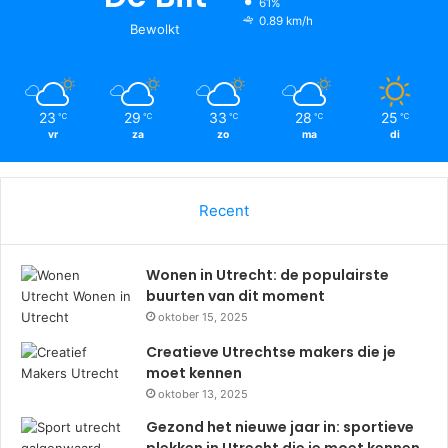
61%
0.89 km/h
Bewolkt
23
29
33
28
25
℃
℃
℃
℃
℃
vr
za
zo
ma
di
Recent
Wonen in Utrecht: de populairste
buurten van dit moment
oktober 15, 2025
Creatieve Utrechtse makers die je
moet kennen
oktober 13, 2025
Gezond het nieuwe jaar in: sportieve