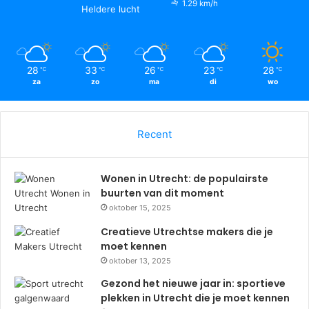
1.29 km/h
Heldere lucht
28
33
26
23
28
℃
℃
℃
℃
℃
za
zo
ma
di
wo
Recent
Wonen in Utrecht: de populairste
buurten van dit moment
oktober 15, 2025
Creatieve Utrechtse makers die je
moet kennen
oktober 13, 2025
Gezond het nieuwe jaar in: sportieve
plekken in Utrecht die je moet kennen