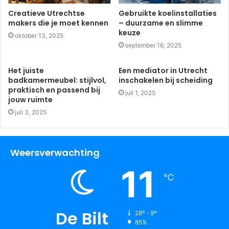
Creatieve Utrechtse
Gebruikte koelinstallaties
makers die je moet kennen
– duurzame en slimme
keuze
oktober 13, 2025
september 16, 2025
Het juiste
Een mediator in Utrecht
badkamermeubel: stijlvol,
inschakelen bij scheiding
praktisch en passend bij
juli 1, 2025
jouw ruimte
juli 3, 2025
Weersverwachting
11
℃
De Bilt
28º - 9º
85%