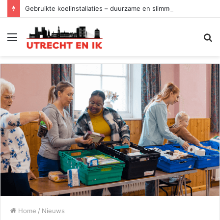
Gebruikte koelinstallaties – duurzame en slimme keuze
Menu
Z
Home
/
Nieuws