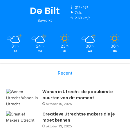
De Bilt
31º - 16º
74%
2.69 km/h
Bewolkt
31
24
23
30
36
℃
℃
℃
℃
℃
zo
ma
di
wo
do
Recent
Wonen in Utrecht: de populairste
buurten van dit moment
oktober 15, 2025
Creatieve Utrechtse makers die je
moet kennen
oktober 13, 2025