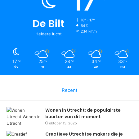
17
De Bilt
18º - 17º
64%
2.14 km/h
Heldere lucht
17
25
28
34
33
℃
℃
℃
℃
℃
do
vr
za
zo
ma
Recent
Wonen in Utrecht: de populairste
buurten van dit moment
oktober 15, 2025
Creatieve Utrechtse makers die je