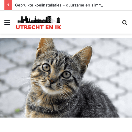
Gebruikte koelinstallaties – duurzame en slimme keuze
Menu
Z