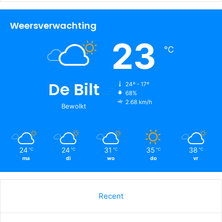
Weersverwachting
23
℃
De Bilt
24º - 17º
68%
2.68 km/h
Bewolkt
24
24
31
35
38
℃
℃
℃
℃
℃
ma
di
wo
do
vr
Recent