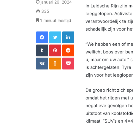
januari 26, 2024
In Leidsche Rijn zijn 
335
leeggelopen. Activist
1 minuut leestijd
verantwoordelijk te zi
schadelijk zijn voor he
Facebook
Twitter
LinkedIn
“We hebben een of mee
Tumblr
Pinterest
Reddit
wellicht boos over bent
VKontakte
Odnoklassniki
Pocket
u, maar om uw auto,” s
is achtergelaten. Tyre 
zijn voor het leeglope
De groep richt zich sp
omdat het rijden met 
negatieve gevolgen he
uitstoot van koolstofd
klimaat. “SUV’s en 4×4