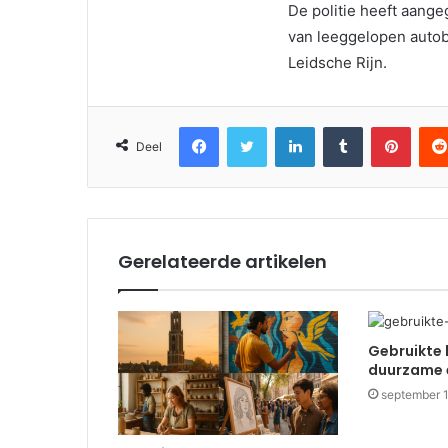
De politie heeft aang
van leeggelopen autob
Leidsche Rijn.
Facebook
Twitter
LinkedIn
Tumblr
Pinter
Deel
Gerelateerde artikelen
Gebruikte 
duurzame 
september 