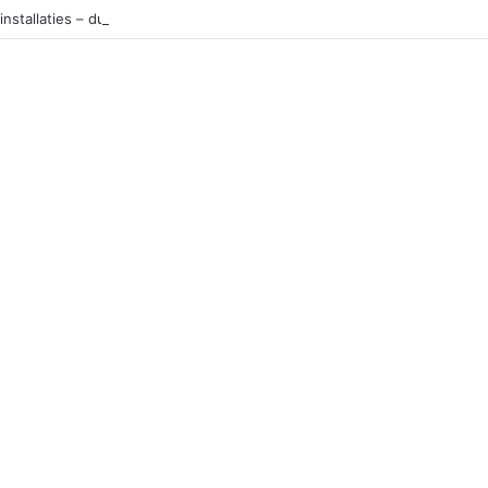
installaties – duurzame en slimme keuze