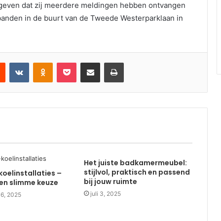
egeven dat zij meerdere meldingen hebben ontvangen
anden in de buurt van de Tweede Westerparklaan in
est
Reddit
VKontakte
Odnoklassniki
Pocket
Deel via email
Print
Het juiste badkamermeubel:
stijlvol, praktisch en passend
koelinstallaties –
bij jouw ruimte
en slimme keuze
juli 3, 2025
16, 2025