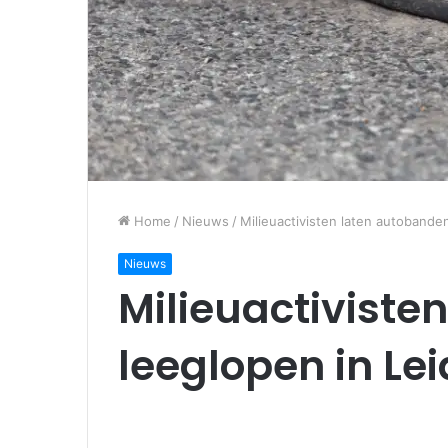
Home
/
Nieuws
/
Milieuactivisten laten autobanden
Nieuws
Milieuactiviste
leeglopen in Lei