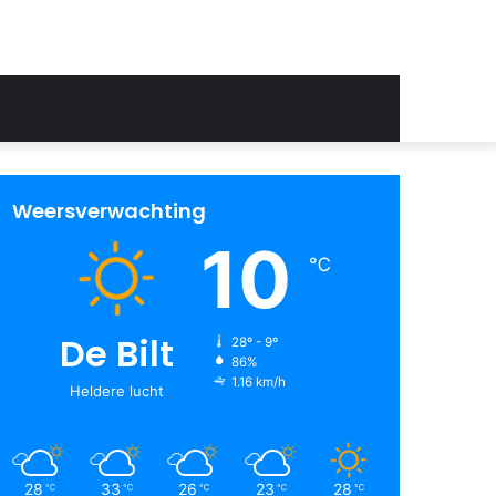
Weersverwachting
10
℃
De Bilt
28º - 9º
86%
1.16 km/h
Heldere lucht
28
33
26
23
28
℃
℃
℃
℃
℃