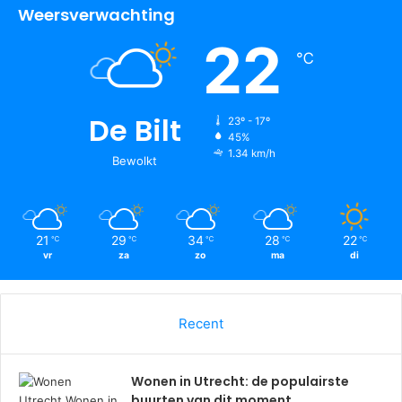
Weersverwachting
22
℃
De Bilt
23º - 17º
45%
1.34 km/h
Bewolkt
21
29
34
28
22
℃
℃
℃
℃
℃
vr
za
zo
ma
di
Recent
Wonen in Utrecht: de populairste
buurten van dit moment