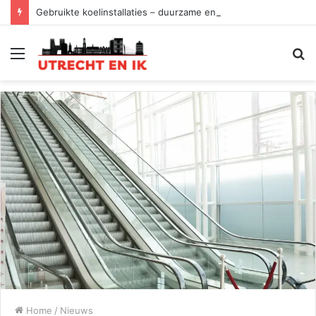
Gebruikte koelinstallaties – duurzame en slimme keuze
Menu
Z
Home
/
Nieuws