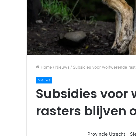
Home
/
Nieuws
/
Subsidies voor wolfwerende rast
Nieuws
Subsidies voor
rasters blijven
Provincie Utrecht – S