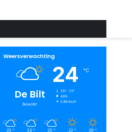
Weersverwachting
24
℃
De Bilt
25º - 21º
49%
0.89 km/h
Bewolkt
25
33
25
22
29
℃
℃
℃
℃
℃