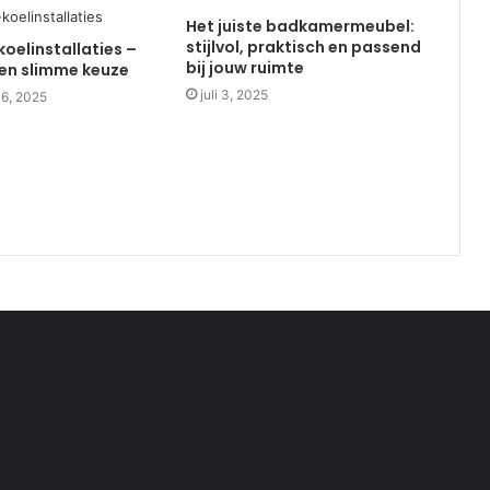
Het juiste badkamermeubel:
stijlvol, praktisch en passend
koelinstallaties –
bij jouw ruimte
en slimme keuze
juli 3, 2025
16, 2025