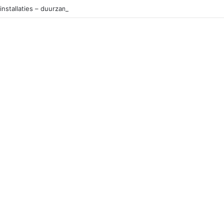
installaties – duurzame en slimme keuze