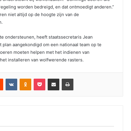
egeling worden bedreigd, en dat ontmoedigt anderen.”
n niet altijd op de hoogte zijn van de
n.
e ondersteunen, heeft staatssecretaris Jean
 plan aangekondigd om een nationaal team op te
 boeren moeten helpen met het indienen van
het installeren van wolfwerende rasters.
est
Reddit
VKontakte
Odnoklassniki
Pocket
Deel via email
Print