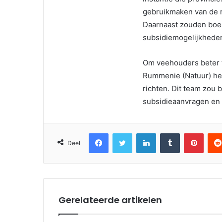
gebruikmaken van de r
Daarnaast zouden boere
subsidiemogelijkhede
Om veehouders beter t
Rummenie (Natuur) het
richten. Dit team zou
subsidieaanvragen en 
Facebook
Twitter
LinkedIn
Tumblr
Pinter
Deel
Gerelateerde artikelen