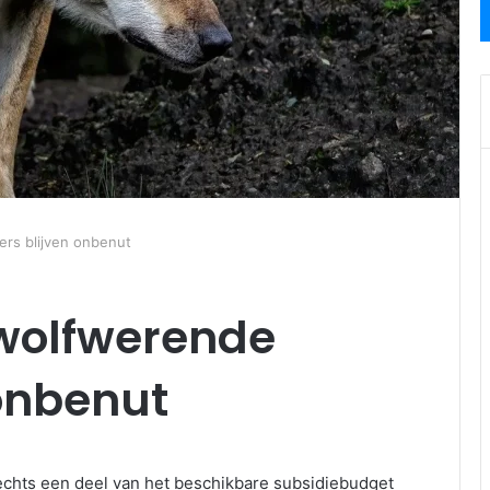
ers blijven onbenut
 wolfwerende
 onbenut
lechts een deel van het beschikbare subsidiebudget