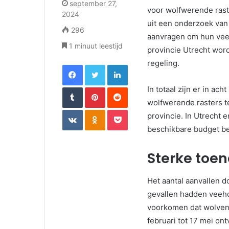
september 27,
voor wolfwerende raste
2024
uit een onderzoek van
296
aanvragen om hun vee
1 minuut leestijd
provincie Utrecht wor
regeling.
Facebook
Twitter
LinkedIn
Tumblr
Pinterest
Reddit
In totaal zijn er in a
wolfwerende rasters te
VKontakte
Odnoklassniki
Pocket
provincie. In Utrecht
beschikbare budget be
Sterke toe
Het aantal aanvallen do
gevallen hadden veeho
voorkomen dat wolven 
februari tot 17 mei o