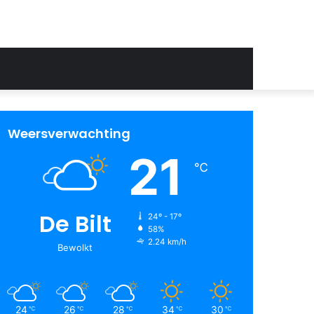
Weersverwachting
21
℃
De Bilt
24º - 17º
58%
2.24 km/h
Bewolkt
24
26
28
34
30
℃
℃
℃
℃
℃