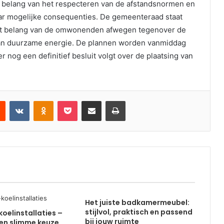
 belang van het respecteren van de afstandsnormen en
r mogelijke consequenties. De gemeenteraad staat
het belang van de omwonenden afwegen tegenover de
an duurzame energie. De plannen worden vanmiddag
r nog een definitief besluit volgt over de plaatsing van
est
Reddit
VKontakte
Odnoklassniki
Pocket
Deel via email
Print
Het juiste badkamermeubel:
stijlvol, praktisch en passend
koelinstallaties –
bij jouw ruimte
en slimme keuze