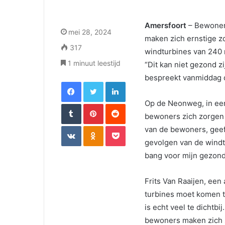
Amersfoort
– Bewoners
mei 28, 2024
maken zich ernstige 
317
windturbines van 240 m
1 minuut leestijd
“Dit kan niet gezond 
bespreekt vanmiddag 
Facebook
Twitter
LinkedIn
Op de Neonweg, in een
Tumblr
Pinterest
Reddit
bewoners zich zorgen 
VKontakte
Odnoklassniki
Pocket
van de bewoners, geeft
gevolgen van de windt
bang voor mijn gezond
Frits Van Raaijen, een
turbines moet komen t
is echt veel te dichtbij
bewoners maken zich 