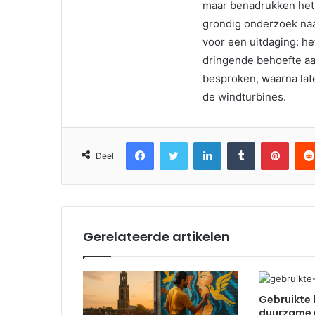
maar benadrukken het
grondig onderzoek naa
voor een uitdaging: 
dringende behoefte a
besproken, waarna late
de windturbines.
Facebook
Twitter
LinkedIn
Tumblr
Pinter
Deel
Gerelateerde artikelen
Gebruikte 
duurzame 