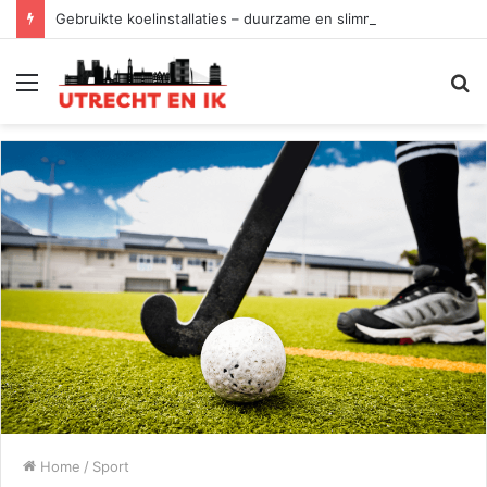
Gebruikte koelinstallaties – duurzame en slimme keuze
Menu
Z
Home
/
Sport