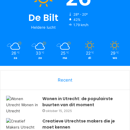
De Bilt
28º - 20º
42%
1.79 km/h
Heldere lucht
26
33
25
22
29
℃
℃
℃
℃
℃
za
zo
ma
di
wo
Recent
Wonen in Utrecht: de populairste
buurten van dit moment
oktober 15, 2025
Creatieve Utrechtse makers die je
moet kennen