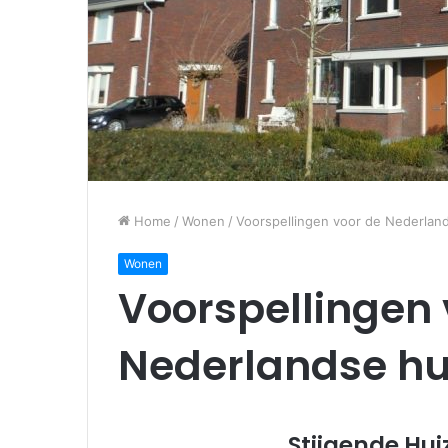
Home
/
Wonen
/
Voorspellingen voor de Nederlan
Wonen
Voorspellingen 
Nederlandse hu
Stijgende Hu