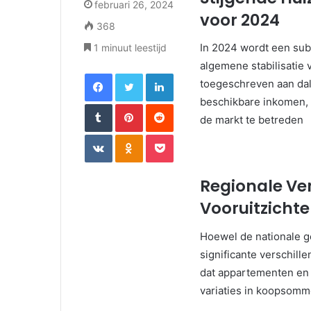
februari 26, 2024
voor 2024
368
In 2024 wordt een subt
1 minuut leestijd
algemene stabilisatie
Facebook
Twitter
LinkedIn
toegeschreven aan da
beschikbare inkomen, 
Tumblr
Pinterest
Reddit
de markt te betreden
VKontakte
Odnoklassniki
Pocket
Regionale Ve
Vooruitzicht
Hoewel de nationale g
significante verschill
dat appartementen en
variaties in koopsom