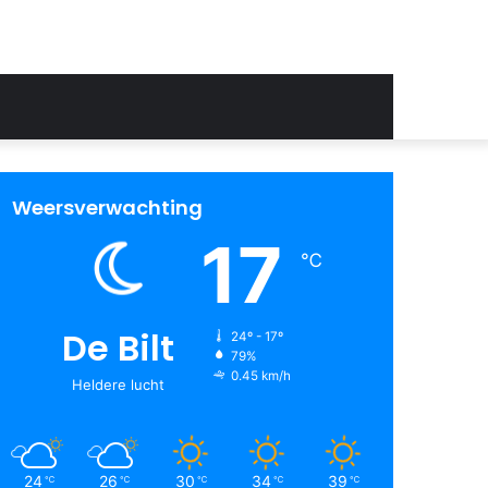
Weersverwachting
17
℃
De Bilt
24º - 17º
79%
0.45 km/h
Heldere lucht
24
26
30
34
39
℃
℃
℃
℃
℃