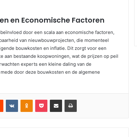
en en Economische Factoren
beïnvloed door een scala aan economische factoren,
baarheid van nieuwbouwprojecten, die momenteel
jgende bouwkosten en inflatie. Dit zorgt voor een
e aan bestaande koopwoningen, wat de prijzen op peil
wachten experts een kleine daling van de
4, mede door deze bouwkosten en de algemene
est
Reddit
VKontakte
Odnoklassniki
Pocket
Deel via email
Print