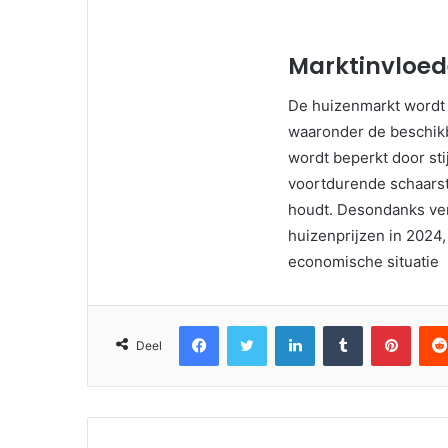
Marktinvloed
De huizenmarkt wordt 
waaronder de beschik
wordt beperkt door sti
voortdurende schaarst
houdt. Desondanks ver
huizenprijzen in 202
economische situatie
Facebook
Twitter
LinkedIn
Tumblr
Pinter
Deel