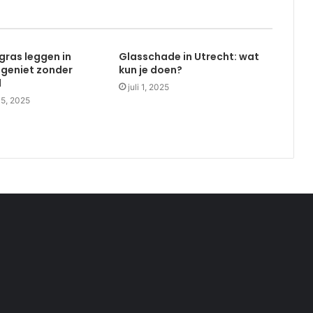
gras leggen in
Glasschade in Utrecht: wat
 geniet zonder
kun je doen?
d
juli 1, 2025
15, 2025