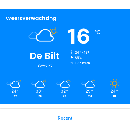
Weersverwachting
16
℃
De Bilt
24º - 15º
85%
1.37 km/h
Bewolkt
24
30
32
29
24
℃
℃
℃
℃
℃
vr
za
zo
ma
di
Recent