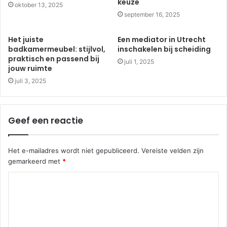
keuze
oktober 13, 2025
september 16, 2025
Het juiste
Een mediator in Utrecht
badkamermeubel: stijlvol,
inschakelen bij scheiding
praktisch en passend bij
juli 1, 2025
jouw ruimte
juli 3, 2025
Geef een reactie
Het e-mailadres wordt niet gepubliceerd.
Vereiste velden zijn
gemarkeerd met
*
R
e
a
c