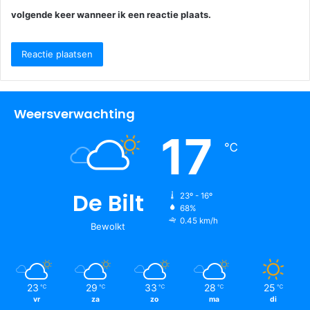
volgende keer wanneer ik een reactie plaats.
Weersverwachting
17
℃
De Bilt
23º - 16º
68%
0.45 km/h
Bewolkt
23
29
33
28
25
℃
℃
℃
℃
℃
vr
za
zo
ma
di