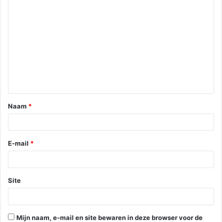
R
e
a
c
t
i
e
Naam
*
*
E-mail
*
Site
Mijn naam, e-mail en site bewaren in deze browser voor de