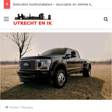
Gebruikte koelinstallaties – duurzame en slimme keuze
Menu
Z
Home
/
Nieuws