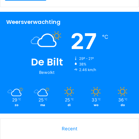
Weersverwachting
27
℃
De Bilt
29º - 21º
38%
2.46 km/h
Bewolkt
29
25
25
33
36
℃
℃
℃
℃
℃
zo
ma
di
wo
do
Recent