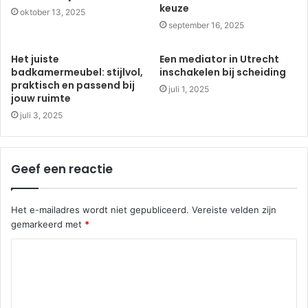
keuze
oktober 13, 2025
september 16, 2025
Het juiste
Een mediator in Utrecht
badkamermeubel: stijlvol,
inschakelen bij scheiding
praktisch en passend bij
juli 1, 2025
jouw ruimte
juli 3, 2025
Geef een reactie
Het e-mailadres wordt niet gepubliceerd.
Vereiste velden zijn
gemarkeerd met
*
R
e
a