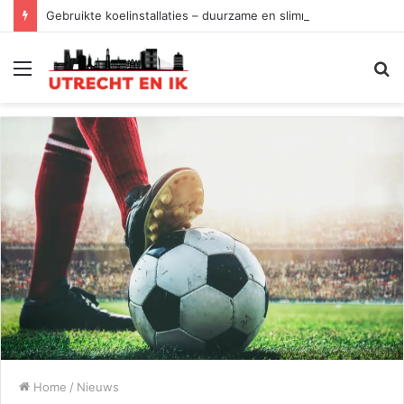
Gebruikte koelinstallaties – duurzame en slimme keuze
Menu
Z
Home
/
Nieuws