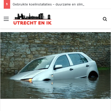
Gebruikte koelinstallaties – duurzame en slimme keuze
Menu
Z