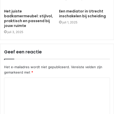
Het juiste
Een mediator in Utrecht
badkamermeubel: stijlvol,
inschakelen bij scheiding
praktisch en passend bij
juli 1, 2025
jouw ruimte
juli 3, 2025
Geef een reactie
Het e-mailadres wordt niet gepubliceerd.
Vereiste velden zijn
gemarkeerd met
*
R
e
a
c
t