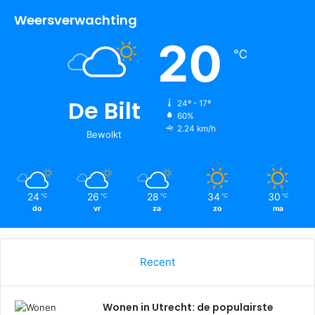
Weersverwachting
20
℃
De Bilt
24º - 17º
60%
2.24 km/h
Bewolkt
24
26
28
34
30
℃
℃
℃
℃
℃
do
vr
za
zo
ma
Recent
Wonen in Utrecht: de populairste