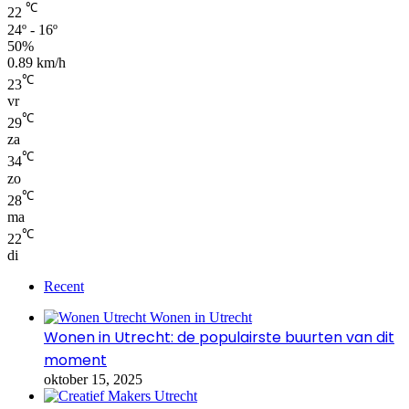
℃
22
24º - 16º
50%
0.89 km/h
℃
23
vr
℃
29
za
℃
34
zo
℃
28
ma
℃
22
di
Recent
Wonen in Utrecht: de populairste buurten van dit
moment
oktober 15, 2025