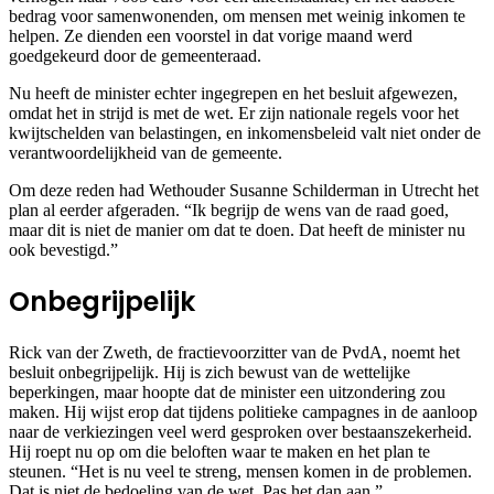
bedrag voor samenwonenden, om mensen met weinig inkomen te
helpen. Ze dienden een voorstel in dat vorige maand werd
goedgekeurd door de gemeenteraad.
Nu heeft de minister echter ingegrepen en het besluit afgewezen,
omdat het in strijd is met de wet. Er zijn nationale regels voor het
kwijtschelden van belastingen, en inkomensbeleid valt niet onder de
verantwoordelijkheid van de gemeente.
Om deze reden had Wethouder Susanne Schilderman in Utrecht het
plan al eerder afgeraden. “Ik begrijp de wens van de raad goed,
maar dit is niet de manier om dat te doen. Dat heeft de minister nu
ook bevestigd.”
Onbegrijpelijk
Rick van der Zweth, de fractievoorzitter van de PvdA, noemt het
besluit onbegrijpelijk. Hij is zich bewust van de wettelijke
beperkingen, maar hoopte dat de minister een uitzondering zou
maken. Hij wijst erop dat tijdens politieke campagnes in de aanloop
naar de verkiezingen veel werd gesproken over bestaanszekerheid.
Hij roept nu op om die beloften waar te maken en het plan te
steunen. “Het is nu veel te streng, mensen komen in de problemen.
Dat is niet de bedoeling van de wet. Pas het dan aan.”