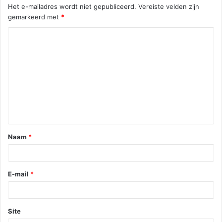
Het e-mailadres wordt niet gepubliceerd.
Vereiste velden zijn
gemarkeerd met
*
R
e
a
c
t
i
e
Naam
*
*
E-mail
*
Site