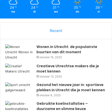
24
24
31
35
39
℃
℃
℃
℃
℃
ma
di
wo
do
vr
Recent
Wonen in Utrecht: de populairste
buurten van dit moment
oktober 15, 2025
Creatieve Utrechtse makers die je
moet kennen
oktober 13, 2025
Gezond het nieuwe jaar in: sportieve
plekken in Utrecht die je moet kennen
oktober 8, 2025
Gebruikte koelinstallaties –
duurzame en slimme keuze