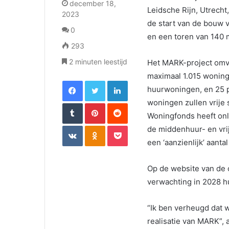
december 18,
Leidsche Rijn, Utrech
2023
de start van de bouw v
0
en een toren van 140 
293
2 minuten leestijd
Het MARK-project omva
maximaal 1.015 woning
Facebook
Twitter
LinkedIn
huurwoningen, en 25 
woningen zullen vrije
Tumblr
Pinterest
Reddit
Woningfonds heeft on
VKontakte
Odnoklassniki
Pocket
de middenhuur- en vri
een ‘aanzienlijk’ aanta
Op de website van de 
verwachting in 2028 
“Ik ben verheugd dat
realisatie van MARK”,