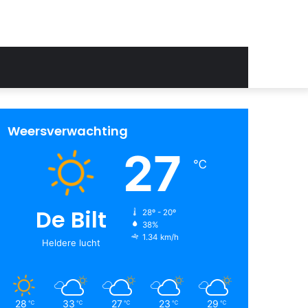
Weersverwachting
27
℃
De Bilt
28º - 20º
38%
1.34 km/h
Heldere lucht
28
33
27
23
29
℃
℃
℃
℃
℃