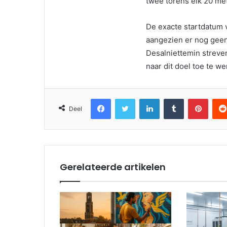
twee torens elk 20 met
De exacte startdatum
aangezien er nog geen
Desalniettemin streven
naar dit doel toe te we
Facebook
Twitter
LinkedIn
Tumblr
Pinter
Deel
Gerelateerde artikelen