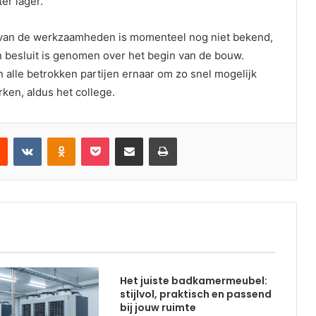
er lager.
 van de werkzaamheden is momenteel nog niet bekend,
 besluit is genomen over het begin van de bouw.
 alle betrokken partijen ernaar om zo snel mogelijk
rken, aldus het college.
est
Reddit
VKontakte
Odnoklassniki
Pocket
Deel via email
Print
Het juiste badkamermeubel:
stijlvol, praktisch en passend
bij jouw ruimte