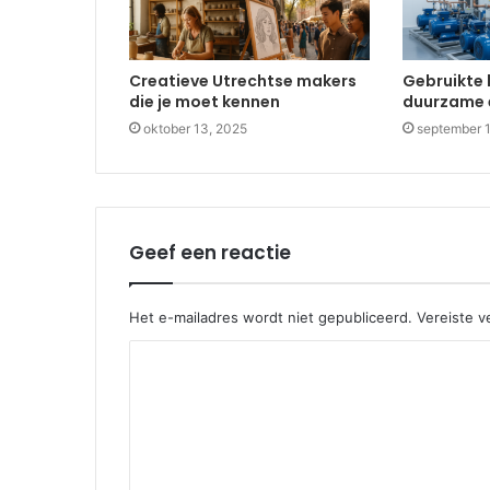
Creatieve Utrechtse makers
Gebruikte 
die je moet kennen
duurzame 
oktober 13, 2025
september 
Geef een reactie
Het e-mailadres wordt niet gepubliceerd.
Vereiste v
R
e
a
c
t