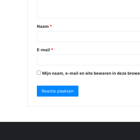
i
e
Naam
*
*
E-mail
*
Mijn naam, e-mail en site bewaren in deze brows