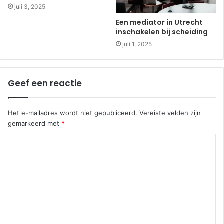
juli 3, 2025
Een mediator in Utrecht
inschakelen bij scheiding
juli 1, 2025
Geef een reactie
Het e-mailadres wordt niet gepubliceerd.
Vereiste velden zijn
gemarkeerd met
*
R
e
a
c
t
i