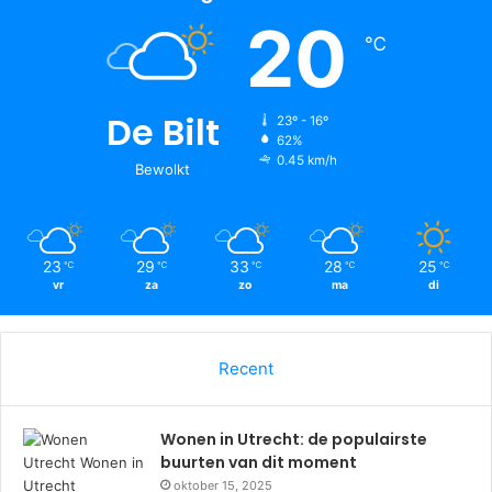
20
℃
De Bilt
23º - 16º
62%
0.45 km/h
Bewolkt
23
29
33
28
25
℃
℃
℃
℃
℃
vr
za
zo
ma
di
Recent
Wonen in Utrecht: de populairste
buurten van dit moment
oktober 15, 2025