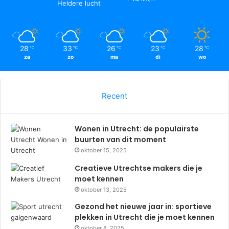
Heldere lucht
28
33
26
23
28
℃
℃
℃
℃
℃
za
zo
ma
di
wo
Recent
Wonen in Utrecht: de populairste
buurten van dit moment
oktober 15, 2025
Creatieve Utrechtse makers die je
moet kennen
oktober 13, 2025
Gezond het nieuwe jaar in: sportieve
plekken in Utrecht die je moet kennen
oktober 8, 2025