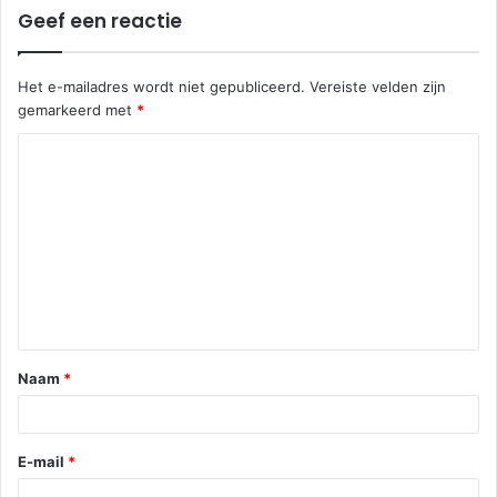
Geef een reactie
Het e-mailadres wordt niet gepubliceerd.
Vereiste velden zijn
gemarkeerd met
*
R
e
a
c
t
i
e
Naam
*
*
E-mail
*